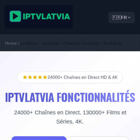
🇫🇷
FR
Home
/
iptvlatvia - iptvlatvia - Premium Features | Iptvlatvia
24000+ Chaînes en Direct HD & 4K
IPTVLATVIA FONCTIONNALITÉS
24000+ Chaînes en Direct, 130000+ Films et
Séries, 4K.