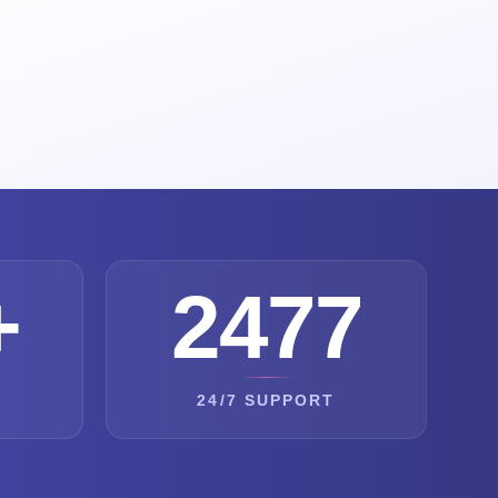
+
2477
24/7 SUPPORT