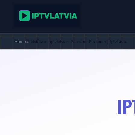
Home
/
iptvlatvia - iptvlatvia - Premium Features | Iptvlatvia
IP