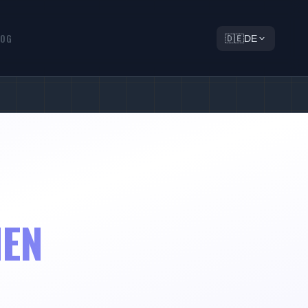
LOG
🇩🇪
DE
NEN