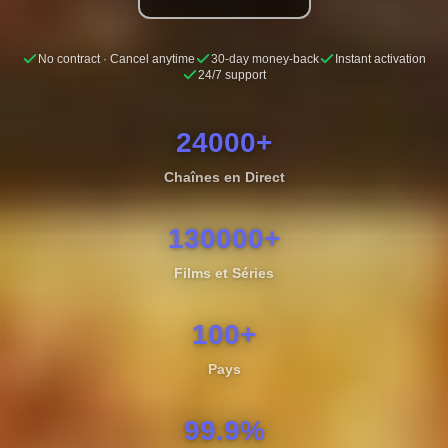
No contract · Cancel anytime
30-day money-back
Instant activation
24/7 support
24000+
Chaînes en Direct
130000+
Films et Séries
100+
Pays
99.9%