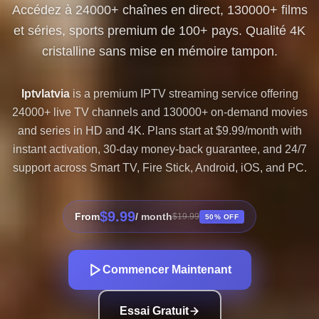
Accédez à 24000+ chaînes en direct, 130000+ films
et séries, sports premium de 100+ pays. Qualité 4K
cristalline sans mise en mémoire tampon.
Iptvlatvia
is a premium IPTV streaming service offering
24000+ live TV channels and 130000+ on-demand movies
and series in HD and 4K. Plans start at $9.99/month with
instant activation, 30-day money-back guarantee, and 24/7
support across Smart TV, Fire Stick, Android, iOS, and PC.
$9.99
From
/ month
$19.99
50% OFF
Commencer Maintenant
Essai Gratuit