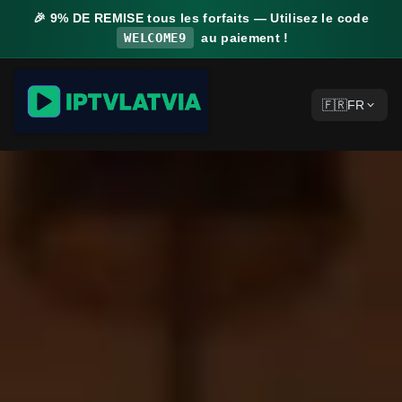
🎉
9% DE REMISE
tous les forfaits — Utilisez le code
WELCOME9
au paiement !
🇫🇷
FR