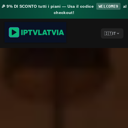
🎉
9% DI SCONTO
tutti i piani — Usa il codice
WELCOME9
al
checkout!
🇮🇹
IT