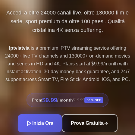
Accedi a oltre 24000 canali live, oltre 130000 film e
serie, sport premium da oltre 100 paesi. Qualità
cristallina 4K senza buffering.
Iptvlatvia
is a premium IPTV streaming service offering
24000+ live TV channels and 130000+ on-demand movies
and series in HD and 4K. Plans start at $9.99/month with
instant activation, 30-day money-back guarantee, and 24/7
support across Smart TV, Fire Stick, Android, iOS, and PC.
$9.99
From
/ month
$19.99
50% OFF
Inizia Ora
Prova Gratuita