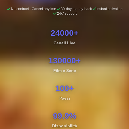
No contract · Cancel anytime
30-day money-back
Instant activation
24/7 support
24000+
Canali Live
130000+
Film e Serie
100+
Paesi
99.9%
Disponibilità