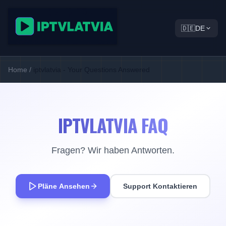
🇩🇪
DE
Home
/
iptvlatvia - Your Questions Answered
IPTVLATVIA FAQ
Fragen? Wir haben Antworten.
Pläne Ansehen
Support Kontaktieren