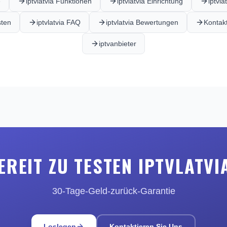
e
iptvlatvia Funktionen
iptvlatvia Einrichtung
iptvl
sten
iptvlatvia FAQ
iptvlatvia Bewertungen
Kontakt
iptvanbieter
EREIT ZU TESTEN IPTVLATVI
30-Tage-Geld-zurück-Garantie
Loslegen
Kontaktieren Sie Uns