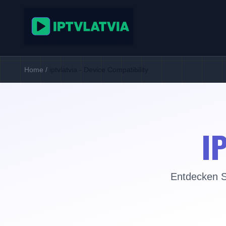
Home
/
iptvlatvia - Device Compatibility
I
Entdecken Si