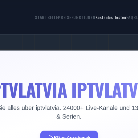
STARTSEITE
PREISE
FUNKTIONEN
Kostenlos Testen
FAQ
B
PTVLATVIA IPTVLATV
e alles über iptvlatvia. 24000+ Live-Kanäle und 
& Serien.
Pläne Ansehen