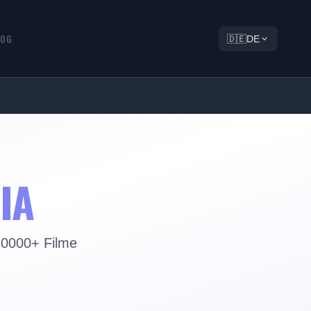
LOG
🇩🇪
DE
IA
130000+ Filme