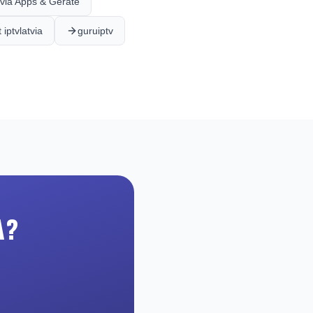
atvia Apps & Geräte
 iptvlatvia
guruiptv
A?