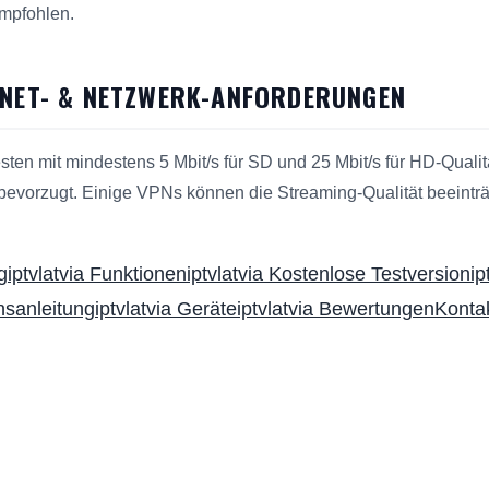
mpfohlen.
RNET- & NETZWERK-ANFORDERUNGEN
besten mit mindestens 5 Mbit/s für SD und 25 Mbit/s für HD-Qualitä
 bevorzugt. Einige VPNs können die Streaming-Qualität beeintr
g
iptvlatvia Funktionen
iptvlatvia Kostenlose Testversion
ip
onsanleitung
iptvlatvia Geräte
iptvlatvia Bewertungen
Kontak