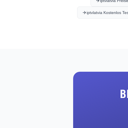
iptvlatvia Preis
iptvlatvia Kostenlos Te
B