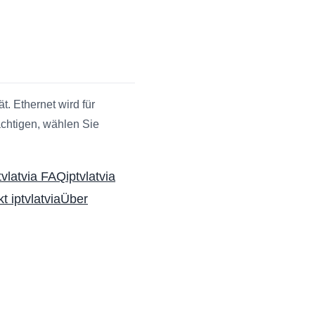
t. Ethernet wird für
ächtigen, wählen Sie
tvlatvia FAQ
iptvlatvia
t iptvlatvia
Über