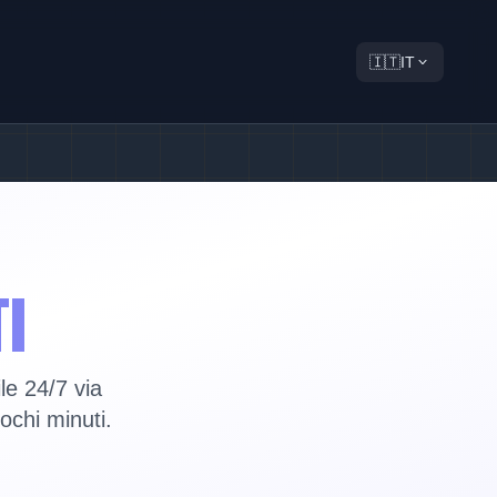
🇮🇹
IT
I
le 24/7 via
chi minuti.