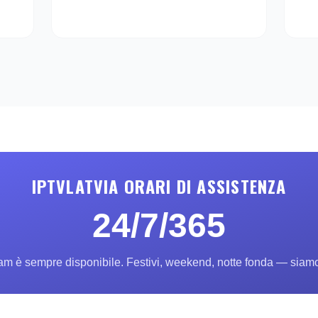
IPTVLATVIA ORARI DI ASSISTENZA
24/7/365
eam è sempre disponibile. Festivi, weekend, notte fonda — siamo