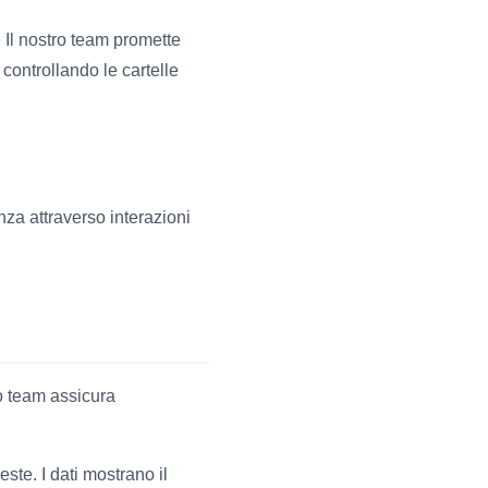
 Il nostro team promette
 controllando le cartelle
nza attraverso interazioni
tro team assicura
ste. I dati mostrano il