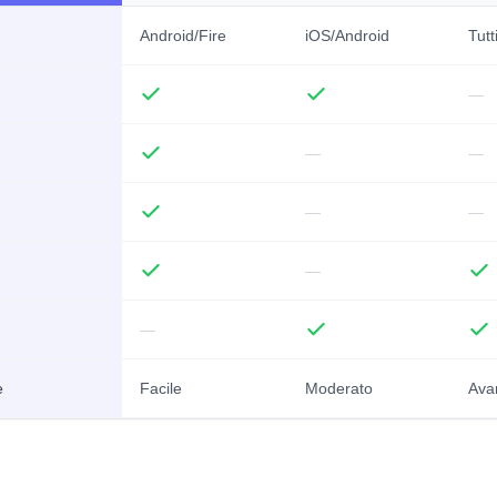
Android/Fire
iOS/Android
Tutt
—
—
—
—
—
—
—
e
Facile
Moderato
Ava