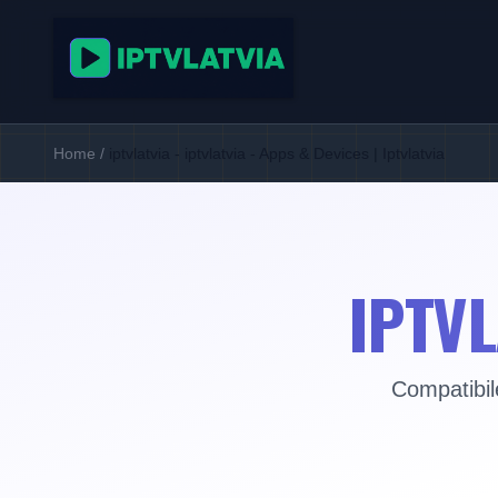
Home
/
iptvlatvia - iptvlatvia - Apps & Devices | Iptvlatvia
IPTVL
Compatibile