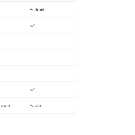
i
Android
—
—
—
nzato
Facile