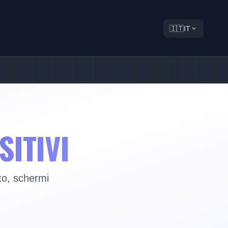
🇮🇹
IT
SITIVI
nto, schermi