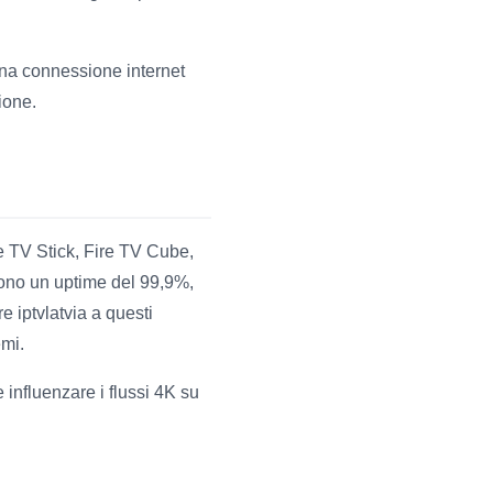
 una connessione internet
sione.
re TV Stick, Fire TV Cube,
rono un uptime del 99,9%,
e iptvlatvia a questi
emi.
 influenzare i flussi 4K su