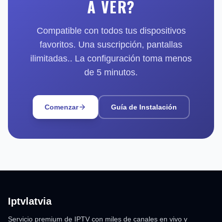
A VER?
Compatible con todos tus dispositivos
favoritos. Una suscripción, pantallas
ilimitadas.. La configuración toma menos
de 5 minutos.
Comenzar
Guía de Instalación
Iptvlatvia
Servicio premium de IPTV con miles de canales en vivo y