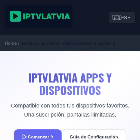
🇪🇸
ES
Home
/
iptvlatvia - iptvlatvia - Apps & Devices | Iptvlatvia
IPTVLATVIA APPS Y
DISPOSITIVOS
Compatible con todos tus dispositivos favoritos.
Una suscripción, pantallas ilimitadas.
Comenzar
Guía de Configuración