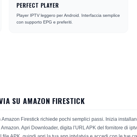
PERFECT PLAYER
Player IPTV leggero per Android. Interfaccia semplice
con supporto EPG e preferiti.
TVIA SU AMAZON FIRESTICK
n Amazon Firestick richiede pochi semplici passi. Inizia install
i Amazon. Apri Downloader, digita l'URL APK del fornitore di iptvl
 file APK, quindi apri la tua app iptvlatvia e accedi con le tue cr