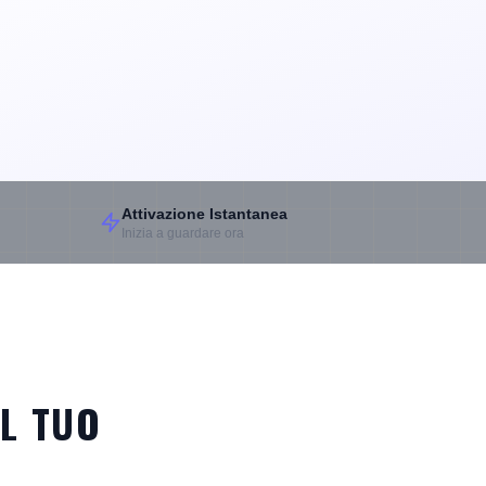
Attivazione Istantanea
Inizia a guardare ora
UL TUO