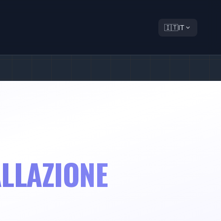
🇮🇹
IT
ALLAZIONE