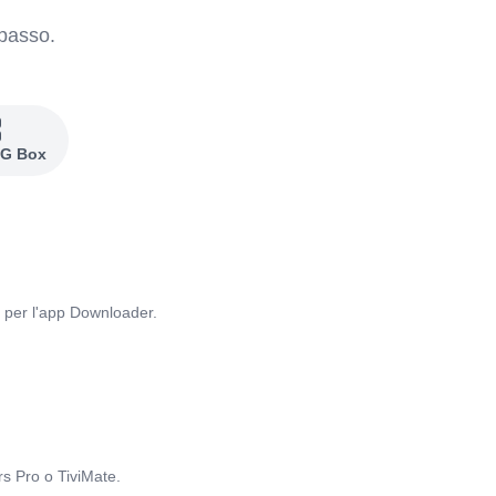
 passo.
G Box
o per l'app Downloader.
rs Pro o TiviMate.