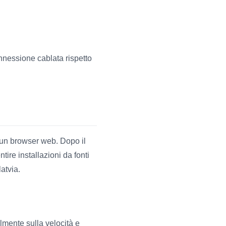
onnessione cablata rispetto
o un browser web. Dopo il
ire installazioni da fonti
atvia.
lmente sulla velocità e