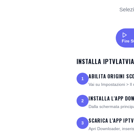
Selezi
Fire S
INSTALLA IPTVLATVIA
ABILITA ORIGINI S
1
Vai su Impostazioni > Il
INSTALLA L'APP DO
2
Dalla schermata principa
SCARICA L'APP IPTV
3
Apri Downloader, inseris