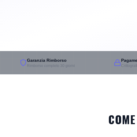
Garanzia Rimborso
Pagamen
Rimborso completo 30 giorni
Crittogra
COME 