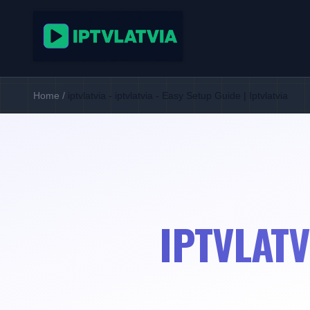
Home
/
iptvlatvia - iptvlatvia - Easy Setup Guide | Iptvlatvia
IPTVLATV