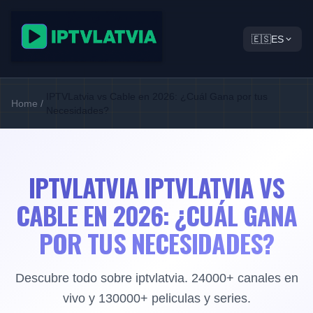
🇪🇸
ES
IPTVLatvia vs Cable en 2026: ¿Cuál Gana por tus
Home
/
Necesidades?
IPTVLATVIA IPTVLATVIA VS
CABLE EN 2026: ¿CUÁL GANA
POR TUS NECESIDADES?
Descubre todo sobre iptvlatvia. 24000+ canales en
vivo y 130000+ peliculas y series.